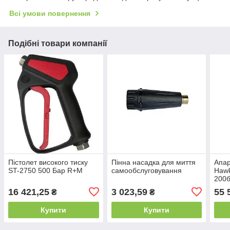
Всі умови повернення
Подібні товари компанії
Пістолет високого тиску
Пінна насадка для миття
Апар
ST-2750 500 Бар R+M
самообслуговування
Hawk
200б
16 421,25
3 023,59
55 
₴
₴
Купити
Купити