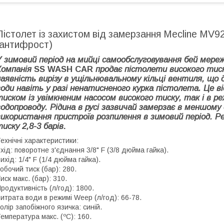
Пістолет із захистом від замерзання Mecline MV
(антифрост)
У зимовий період на мийці самообслуговування бей мере
Компанія
SS WASH CAR
продає пістолети високого тиск
наявність вирізу в ущільнювальному кільці вентиля, що 
води навіть у разі ненатисненого курка пістолета. Це в
тиском із увімкненим насосом високого тиску, так і в ре
водопроводу. Рідина в русі зазвичай замерзає в меншому
використання пристроїв розпилення в зимовий період. Р
иску 2,8-3 барів
.
ехнічні характеристики:
хід: поворотне з'єднання 3/8" F (3/8 дюйма гайка).
ихід: 1/4" F (1/4 дюйма гайка).
обочий тиск (бар): 280.
иск макс. (бар): 310.
родуктивність (л/год): 1800.
итрата води в режимі Weep (л/год): 66-78.
олір запобіжного язичка: синій.
емпература макс. (ºC): 160.