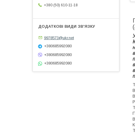
+380 (50) 610-11-18
9978573@ukr.net
+380685992080
+380685992080
+380685992080
т
Т
В
В
Р
Т
П
В
К
Т