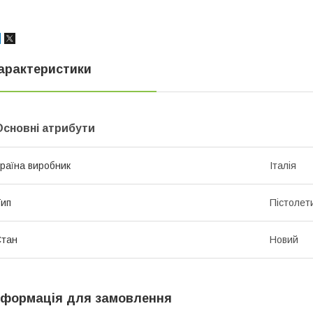
арактеристики
Основні атрибути
раїна виробник
Італія
ип
Пістолет
Стан
Новий
нформація для замовлення