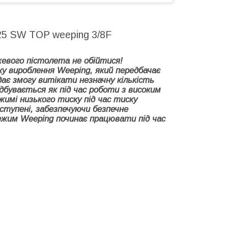
925 SW TOP weeping 3/8F
жевого пістолета не обійтися!
у вироблення Weeping, який передбачає
дає змогу витікати незначну кількість
ідбувається як під час роботи з високим
жимі низького тиску під час тиску
 ступені, забезпечуючи безпечне
ежим Weeping починає працювати під час