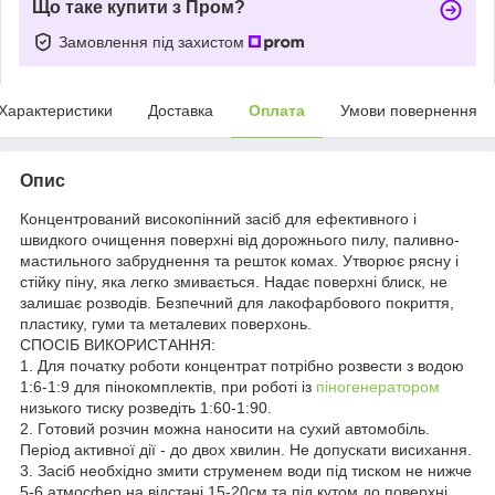
Що таке купити з Пром?
Замовлення під захистом
Характеристики
Доставка
Оплата
Умови повернення
Опис
Концентрований високопінний засіб для ефективного і
швидкого очищення поверхні від дорожнього пилу, паливно-
мастильного забруднення та решток комах. Утворює рясну і
стійку піну, яка легко змивається. Надає поверхні блиск, не
залишає розводів. Безпечний для лакофарбового покриття,
пластику, гуми та металевих поверхонь.
СПОСІБ ВИКОРИСТАННЯ:
1. Для початку роботи концентрат потрібно розвести з водою
1:6-1:9 для пінокомплектів, при роботі із
піногенератором
низького тиску розведіть 1:60-1:90.
2. Готовий розчин можна наносити на сухий автомобіль.
Період активної дії - до двох хвилин. Не допускати висихання.
3. Засіб необхідно змити струменем води під тиском не нижче
5-6 атмосфер на відстані 15-20см та під кутом до поверхні.