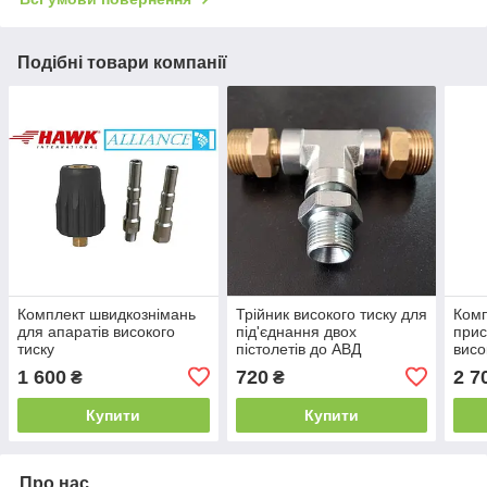
Подібні товари компанії
Комплект швидкознімань
Трійник високого тиску для
Комп
для апаратів високого
під'єднання двох
прис
тиску
пістолетів до АВД
висо
1 600
720
2 7
₴
₴
Купити
Купити
Про нас