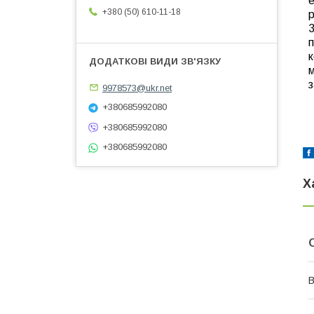
e
+380 (50) 610-11-18
3
п
к
м
з
9978573@ukr.net
+380685992080
+380685992080
+380685992080
Х
В