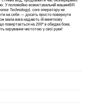
яг стічних вод, продовжити час безперервної
ею. У поломойно-всмоктувальній машиніBR
onse Technology). core оператору не
нути на себе — досить просто повернути
кож мала вага надають їй виняткову
 що повертається на 200° в обидва боки,
ть керування чистотою у свої руки!