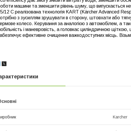
co!efficiency дає змогу знизити витрату води, зменшити обс
роботи машини та зменшити рівень шуму, що випускається н
5/12 C реалізована технологія KART (Kärcher Advanced Resp
отрібно з зусиллям зрушувати в сторону, штовхати або тяг
ермове колесо. Керування за аналогією з автомобілем, а та
обільність і маневровість, а головкас циліндричною щіткою,
абезпечує ефективне очищення важкодоступних місць. Візьмі
арактеристики
Основні
иробник
Karcher