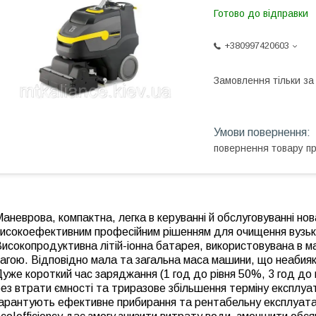
Готово до відправки
+380997420603
Замовлення тільки з
повернення товару п
аневрова, компактна, легка в керуванні й обслуговуванні н
исокоефективним професійним рішенням для очищення вузьки
исокопродуктивна літій-іонна батарея, використовувана в м
агою. Відповідно мала та загальна маса машини, що неабияк
уже короткий час заряджання (1 год до рівня 50%, 3 год до
ез втрати ємності та триразове збільшення терміну експлуат
гарантують ефективне прибирання та рентабельну експлуата