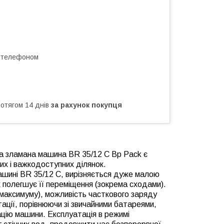
а телефоном
ротягом 14 днів
за рахунок покупця
ова зламана машина BR 35/12 C Bp Pack є
х і важкодоступних ділянок.
ашині BR 35/12 C, вирізняється дуже малою
 полегшує її переміщення (зокрема сходами).
 максимуму), можливість часткового заряду
ації, порівнюючи зі звичайними батареями,
цію машини. Експлуатація в режимі