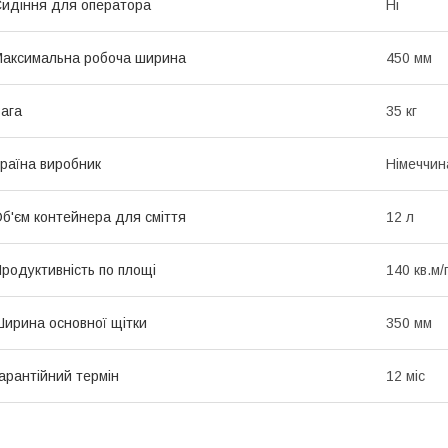
идіння для оператора
Ні
аксимальна робоча ширина
450 мм
ага
35 кг
раїна виробник
Німеччин
б'єм контейнера для сміття
12 л
родуктивність по площі
140 кв.м/
ирина основної щітки
350 мм
арантійний термін
12 міс