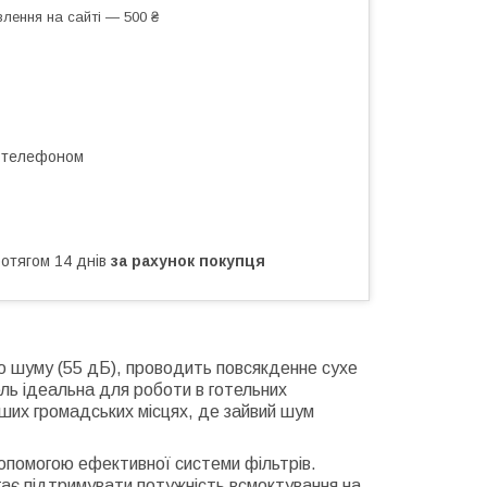
лення на сайті — 500 ₴
а телефоном
ротягом 14 днів
за рахунок покупця
ю шуму (55 дБ), проводить повсякденне сухе
ь ідеальна для роботи в готельних
нших громадських місцях, де зайвий шум
допомогою ефективної системи фільтрів.
гає підтримувати потужність всмоктування на