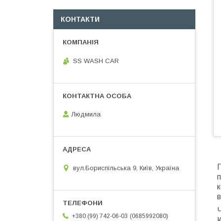
КОНТАКТИ
SS WASH CAR
Людмила
вул.Бориспільська 9, Київ, Україна
п
к
Ч
0685992080
+380 (99) 742-06-03
К