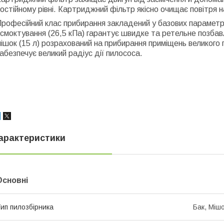
остійному рівні. Картриджний фільтр якісно очищає повітря н
рофесійний клас прибирання закладений у базових параметра
смоктування (26,5 кПа) гарантує швидке та ретельне позбавл
ішок (15 л) розрахований на прибирання приміщень великого 
абезпечує великий радіус дії пилососа.
арактеристики
Основні
ип пилозбірника
Бак, Міш