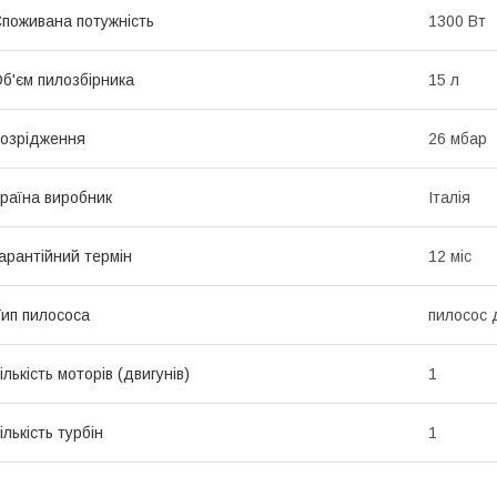
поживана потужність
1300 Вт
б'єм пилозбірника
15 л
озрідження
26 мбар
раїна виробник
Італія
арантійний термін
12 міс
ип пилососа
пилосос 
ількість моторів (двигунів)
1
ількість турбін
1