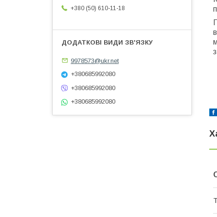
+380 (50) 610-11-18
п
П
в
м
з
9978573@ukr.net
+380685992080
+380685992080
+380685992080
Х
Т