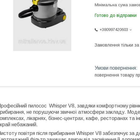
Мінімальна сума замов
Готово до відправки
+380997420603
Замовлення тільки з
повернення товару п
Професійний пилосос Whisper V8, завдяки комфортному рівн
рибирання, не порушуючи звичної атмосфери закладу. Модел
омплексах, лікарнях, бізнес-центрах, кафе, ресторанах та і
вкрай небажаний.
истоту повітря після прибирання Whisper V8 забезпечує за 
артриджний фільтр захищає двигун від засмічення й допома