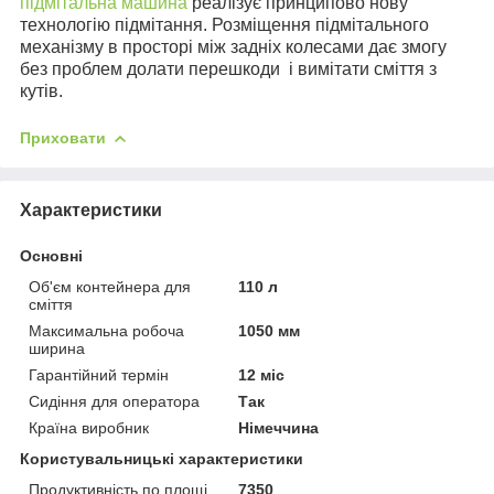
підмітальна машина
реалізує принципово нову
технологію підмітання. Розміщення підмітального
механізму в просторі між задніх колесами дає змогу
без проблем долати перешкоди і вимітати сміття з
кутів.
Приховати
Характеристики
Основні
Об'єм контейнера для
110 л
сміття
Максимальна робоча
1050 мм
ширина
Гарантійний термін
12 міс
Сидіння для оператора
Так
Країна виробник
Німеччина
Користувальницькі характеристики
Продуктивність по площі
7350