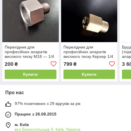
Перехідник для
Перехідник для
Бруд
професійних апаратів
професійних апаратів
(тор
високого тиску М18 — 1/4
високого тиску Керхер 1/4
апар
— М22 Easy!Lock
200
799
3 6
₴
₴
Купити
Купити
Про нас
97% позитивних з 29 відгуків за рік
Працює з 26.08.2015
м. Київ
вул.Бориспільська 9, Київ, Україна