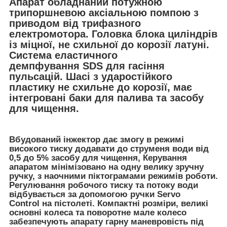
Апарат обладнаний потужною
трипоршневою аксіальною помпою з
приводом від трифазного
електромотора. Головка блока циліндрів
із міцної, не схильної до корозії латуні.
Система еластичного
демпфування
SDS
для гасіння
пульсацій. Шасі з ударостійкого
пластику не схильне до корозії, має
інтегровані баки для палива та засобу
для чищення.
Вбудований інжектор дає змогу в режимі
високого тиску додавати до струменя води від
0,5 до 5% засобу для чищення, Керування
апаратом мінімізовано на одну велику зручну
ручку, з наочними піктограмами режимів роботи.
Регулювання робочого тиску та потоку води
відбувається за допомогою ручки
Servo
Control
на пістолеті. Компактні розміри, великі
основні колеса та поворотне мале колесо
забезпечують апарату гарну маневровість під