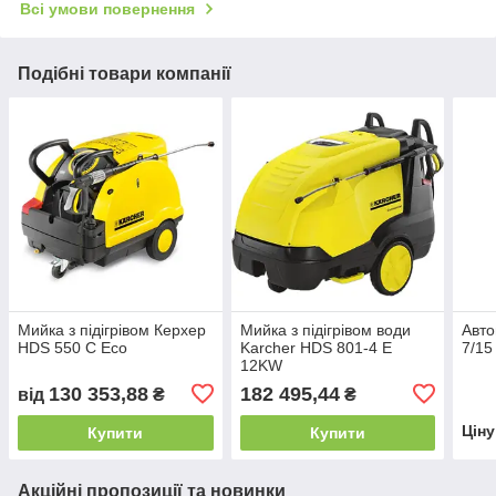
Всі умови повернення
Подібні товари компанії
Мийка з підігрівом Керхер
Мийка з підігрівом води
Авт
HDS 550 C Eco
Karcher HDS 801-4 Е
7/15
12KW
130 353,88
182 495,44
від
₴
₴
Цін
Купити
Купити
Акційні пропозиції та новинки