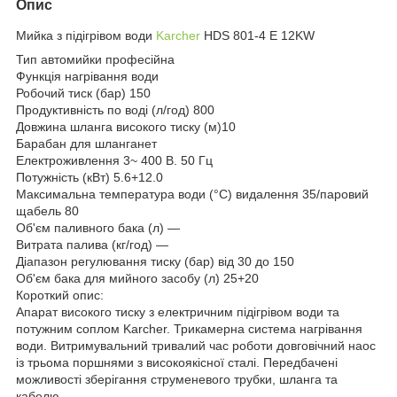
Опис
Мийка з підігрівом води
Karcher
HDS 801-4 Е 12KW
Тип автомийки професійна
Функція нагрівання води
Робочий тиск (бар) 150
Продуктивність по воді (л/год) 800
Довжина шланга високого тиску (м)10
Барабан для шланганет
Електроживлення 3~ 400 В. 50 Гц
Потужність (кВт) 5.6+12.0
Максимальна температура води (°C) видалення 35/паровий
щабель 80
Об'єм паливного бака (л) —
Витрата палива (кг/год) —
Діапазон регулювання тиску (бар) від 30 до 150
Об'єм бака для мийного засобу (л) 25+20
Короткий опис:
Апарат високого тиску з електричним підігрівом води та
потужним соплом Karcher. Трикамерна система нагрівання
води. Витримувальний тривалий час роботи довговічний наос
із трьома поршнями з високоякісної сталі. Передбачені
можливості зберігання струменевого трубки, шланга та
кабелю.