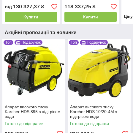
2930T
130 327,37
118 337,25
від
₴
₴
Цін
Купити
Купити
Акційні пропозиції та новинки
Топ
Подарунок
Топ
Подарунок
Апарат високого тиску
Апарат високого тиску
Karcher HDS 895 з підігрівом
Karcher HDS 10/20-4М з
води
підігрівом води
Готово до відправки
Готово до відправки