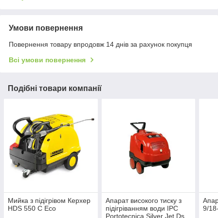
Умови повернення
Повернення товару впродовж 14 днів за рахунок покупця
Всі умови повернення
Подібні товари компанії
Мийка з підігрівом Керхер
Апарат високого тиску з
Апар
HDS 550 C Eco
підігріванням води IPC
9/18
Portotecnica Silver Jet Ds