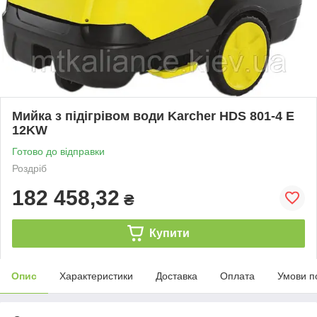
Мийка з підігрівом води Karcher HDS 801-4 Е
12KW
Готово до відправки
Роздріб
182 458,32
₴
Купити
Опис
Характеристики
Доставка
Оплата
Умови п