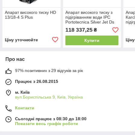
Апарат високого тиску HD
Апарат високого тиску з
Апар
13/18-4 S Plus
підігріванням води IPC
Karc
Portotecnica Silver Jet Ds
піді
2930T
118 337,25
₴
Ціну уточнюйте
Цін
Купити
Про нас
97% позитивних з 29 відгуків за рік
Працює з 26.08.2015
м. Київ
вул.Бориспільська 9, Київ, Україна
Контакти
Сьогодні працює з 08:30 до 18:00
Показати весь графік роботи