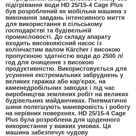
підігрівання води HD 25/15-4 Cage Plus
був розроблений як мобільна машина з
виконання завдань інтенсивного миття
для використання в сільському
господарстві та будівельній
промисловості. До складу апарату
входить високоякісний насос із
колінчастим валом Kärcher і високою
пропускною здатністю води до 2500 л/
год для очищення з високою
продуктивністю. Використовується для
усунення екстремальних забруднень у
великих гаражах або кар'єрах, на
каменедробільних заводах і під час
виробництва земляних робіт на великих
будівельних майданчиках. Пневматичні
шини полегшують маневровість і роботу
на нерівних поверхнях. HD 25/15-4 Cage
Plus була розроблена для щоденного
використання у важких умовах. Ця
машина забезпечує чудову