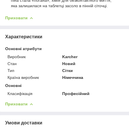
піна стала «погана», хімія для безконтактного миття,
яка залишилася на таблетці засоло в пінній сіточці.
Приховати
Характеристики
Основні атрибути
Виробник
Karcher
Стан
Новий
Тип
Сітки
Країна виробник
Німеччина
Основні
Класифікація
Професійний
Приховати
Умови доставки