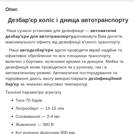
Опис
Дезбар'єр коліс і днища автотранспорту
Наші сучасні установки для дезінфекції —
автоматичні
дезбар'єри для автотранспорту
допоможуть Вам досягти
максимального ефекту від дезінфекції в'їзного транспорту.
Наші
автодезбар'єри
здатні проводити вкрай надійне та
ефективне оброблення по всіх площинах транспорту,
включно з бортами, колісними арками та днищем. Мийка та
дезінфекція може проводитися як у ручному, так і в
автоматичному режимі. Автоматичне постпродування та
підігрівання дають змогу використовувати
дезінфекційний
бар'єр
за чималих мінусових температур.
Технічні параметри агрегату
Тиск-70 барів
Литрооберт — 14-15 л/м
Споживання — 3-4 квт
Живлення — 380 В
Кут розпилу форсунки 900 мм