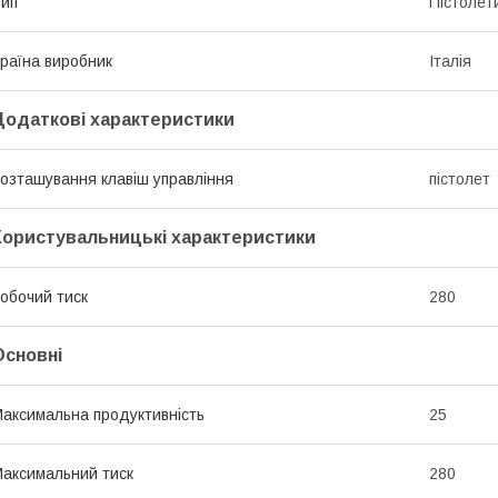
ип
Пістолет
раїна виробник
Італія
Додаткові характеристики
озташування клавіш управління
пістолет
Користувальницькі характеристики
обочий тиск
280
Основні
аксимальна продуктивність
25
аксимальний тиск
280