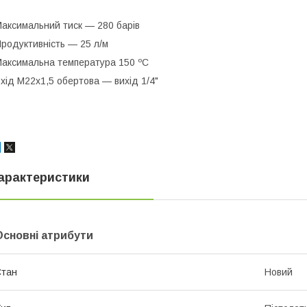
аксимальний тиск — 280 барів
родуктивність — 25 л/м
аксимальна температура 150
ºC
хід М22х1,5 обертова — вихід 1/4"
арактеристики
Основні атрибути
Стан
Новий