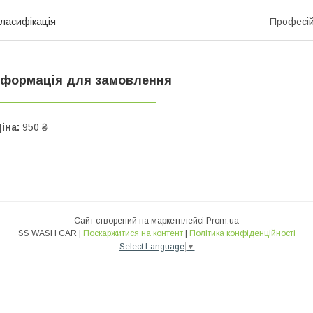
ласифікація
Професі
нформація для замовлення
іна:
950 ₴
Сайт створений на маркетплейсі
Prom.ua
SS WASH CAR |
Поскаржитися на контент
|
Політика конфіденційності
Select Language
▼