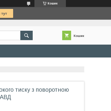
Кошик
Кошик
окого тиску з поворотною
 АВД