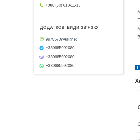
+380 (50) 610-11-18
М
П
М
В
9978573@ukr.net
+380685992080
+380685992080
+380685992080
Х