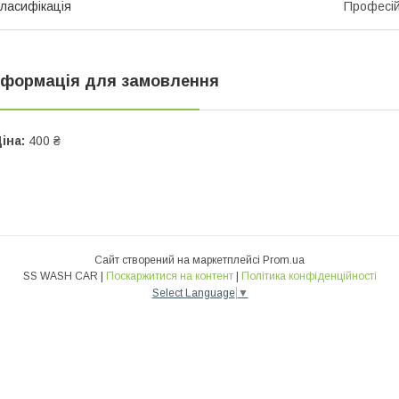
ласифікація
Професі
нформація для замовлення
іна:
400 ₴
Сайт створений на маркетплейсі
Prom.ua
SS WASH CAR |
Поскаржитися на контент
|
Політика конфіденційності
Select Language
▼