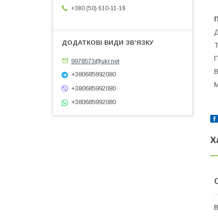
+380 (50) 610-11-18
П
Д
Т
П
9978573@ukr.net
В
+380685992080
М
+380685992080
+380685992080
Х
В