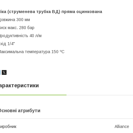
іка (струменева трубка ВД) пряма оцинкована
овжина 300 мм
иск макс. 280 бар
родуктивність 40 л/м
хід 1/4"
аксимальна температура 150 ºC
арактеристики
Основні атрибути
иробник
Alliance