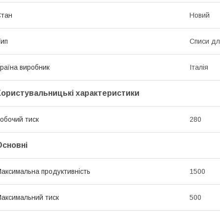
Стан
Новий
ип
Списи дл
раїна виробник
Італія
Користувальницькі характеристики
обочий тиск
280
Основні
аксимальна продуктивність
1500
аксимальний тиск
500