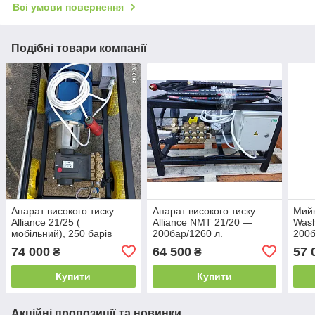
Всі умови повернення
Подібні товари компанії
Апарат високого тиску
Апарат високого тиску
Мийк
Alliance 21/25 (
Alliance NMT 21/20 —
Wash
мобільний), 250 барів
200бар/1260 л.
200б
1260 л.
на к
74 000
64 500
57 
₴
₴
Купити
Купити
Акційні пропозиції та новинки