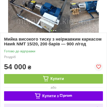
Мийка високого тиску з неіржавким каркасом
Hawk NMT 15/20, 200 барів — 900 л/год
Готово до відправки
Роздріб
54 000
₴
Купити
або
Купити з