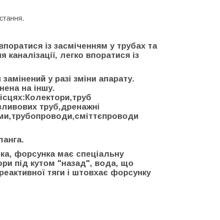
стання.
оратися із засміченням у трубах та
 каналізації, легко впоратися із
замінений у разі зміни апарату.
нена на іншу.
ісцях:Колектори,труб
зливових труб,дренажні
еми,трубопроводи,сміттєпроводи
ланга.
ка, форсунка має спеціальну
ри під кутом "назад", вода, що
 реактивної тяги і штовхає форсунку