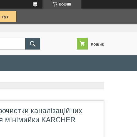
Кошик
Кошик
рочистки каналізаційних
ля мінімийки KARCHER