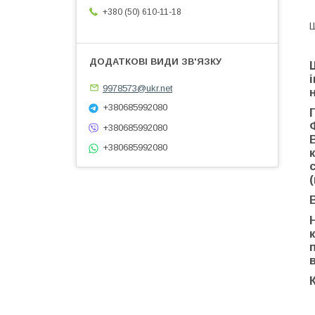
+380 (50) 610-11-18
Ш
9978573@ukr.net
+380685992080
+380685992080
+380685992080