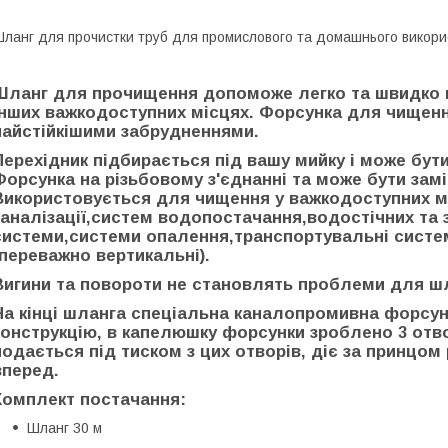
ланг для прочистки труб для промислового та домашнього викори
Шланг для прочищення допоможе легко та швидко вп
інших важкодоступних місцях. Форсунка для чищення
найстійкішими забрудненнями.
Перехідник підбирається під вашу мийку і може бути 
Форсунка на різьбовому з'єднанні та може бути замі
Використовується для чищення у важкодоступних м
каналізації,систем водопостачання,водостічних та 
системи,системи опалення,транспортувальні сист
(переважно вертикальні).
Вигини та повороти не становлять проблеми для ш
На кінці шланга спеціальна каналопромивна форсун
конструкцію, в капелюшку форсунки зроблено 3 отво
подається під тиском з цих отворів, діє за принцом
вперед.
Комплект постачання:
Шланг 30 м