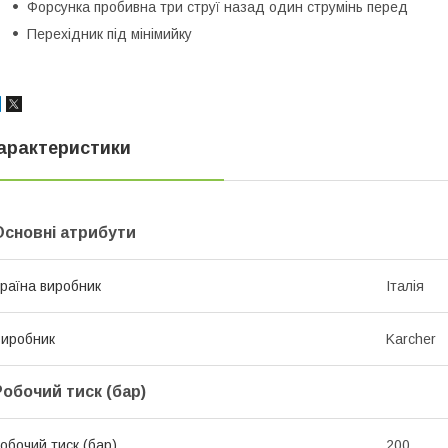
Форсунка пробивна три струї назад один струмінь перед
Перехідник під мінімийку
арактеристики
Основні атрибути
раїна виробник
Італія
иробник
Karcher
Робочий тиск (бар)
обочий тиск (бар)
200