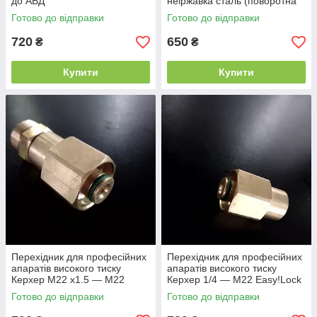
до АВД
неіржавка сталь (поворотна
муфта)
Готово до відправки
Готово до відправки
720
650
₴
₴
Купити
Купити
Перехідник для професійних
Перехідник для професійних
апаратів високого тиску
апаратів високого тиску
Керхер М22 х1.5 — М22
Керхер 1/4 — М22 Easy!Lock
Easy!Lock
Готово до відправки
Готово до відправки