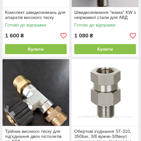
Комплект швидкознімань для
Швидкознімання "мама" KW з
апаратів високого тиску
неіржавкої стали для АВД
Готово до відправки
Готово до відправки
1 600
1 080
₴
₴
Купити
Купити
Трійник високого тиску для
Обертові з'єднання ST-310,
під'єднання двох пістолетів
350bar, 3/8 вужче-3/8внут,