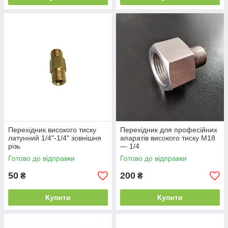
Перехідник високого тиску
Перехідник для професійних
латунний 1/4"-1/4" зовнішня
апаратів високого тиску М18
різь
— 1/4
Готово до відправки
Готово до відправки
50
200
₴
₴
Купити
Купити