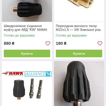
Швидкознімне з'єднання
Перехідник високого тиску
муфту для АВД "KW" МАМА
М22х1,5 — 3/8 Зовнішня різь
Готово до відправки
Готово до відправки
880
180
₴
₴
Купити
Купити